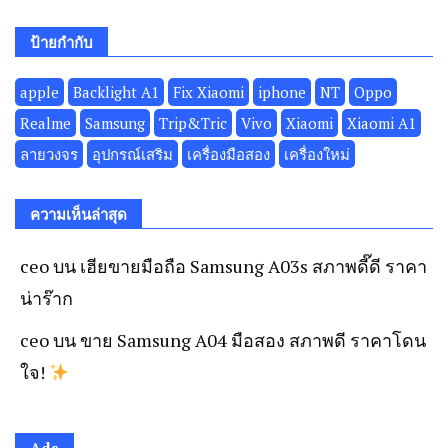
ป้ายกำกับ
apple
Backlight A1
Fix Xiaomi
iphone
NT
Oppo
Realme
Samsung
Trip&Tric
Vivo
Xiaomi
Xiaomi A1
ลายวงจร
อุปกรณ์เสริม
เครื่องมือสอง
เครื่องใหม่
ความเห็นล่าสุด
ceo
บน
เฮียขายมือถือ Samsung A03s สภาพดี๊ดี ราคา
น่าร๊าก
ceo
บน
ขาย Samsung A04 มือสอง สภาพดี ราคาโดน
ใจ!