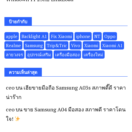
ป้ายกำกับ
apple
Backlight A1
Fix Xiaomi
iphone
NT
Oppo
Realme
Samsung
Trip&Tric
Vivo
Xiaomi
Xiaomi A1
ลายวงจร
อุปกรณ์เสริม
เครื่องมือสอง
เครื่องใหม่
ความเห็นล่าสุด
ceo
บน
เฮียขายมือถือ Samsung A03s สภาพดี๊ดี ราคา
น่าร๊าก
ceo
บน
ขาย Samsung A04 มือสอง สภาพดี ราคาโดน
ใจ!