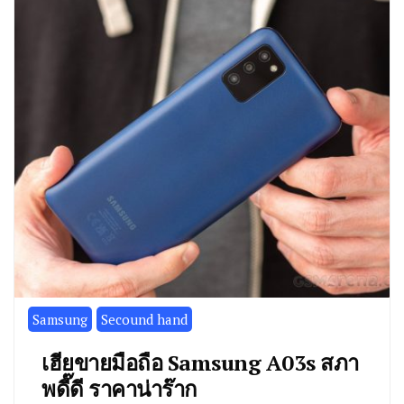
Samsung
Secound hand
เฮียขายมือถือ Samsung A03s สภา
พดี๊ดี ราคาน่าร๊าก