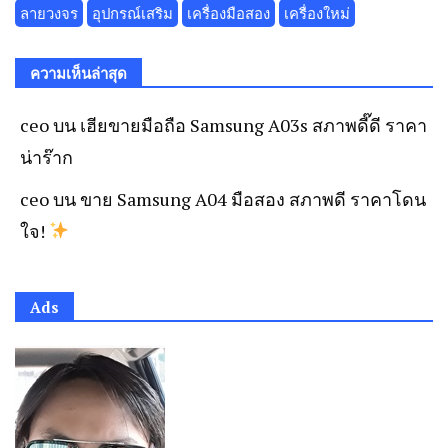
ลายวงจร
อุปกรณ์เสริม
เครื่องมือสอง
เครื่องใหม่
ความเห็นล่าสุด
ceo
บน
เฮียขายมือถือ Samsung A03s สภาพดี๊ดี ราคา
น่าร๊าก
ceo
บน
ขาย Samsung A04 มือสอง สภาพดี ราคาโดน
ใจ!
Ads