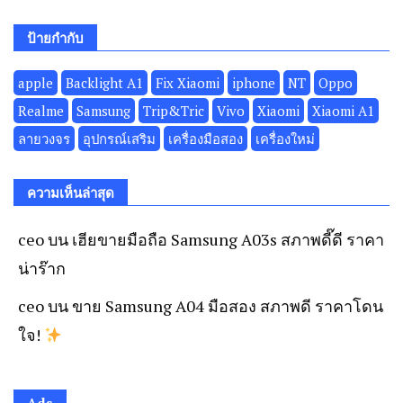
ป้ายกำกับ
apple
Backlight A1
Fix Xiaomi
iphone
NT
Oppo
Realme
Samsung
Trip&Tric
Vivo
Xiaomi
Xiaomi A1
ลายวงจร
อุปกรณ์เสริม
เครื่องมือสอง
เครื่องใหม่
ความเห็นล่าสุด
ceo
บน
เฮียขายมือถือ Samsung A03s สภาพดี๊ดี ราคา
น่าร๊าก
ceo
บน
ขาย Samsung A04 มือสอง สภาพดี ราคาโดน
ใจ!