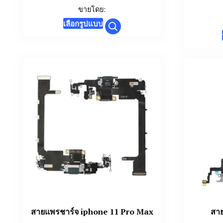
range:
ขายโดย:
฿200.00
This
เลือกรูปแบบ
through
product
฿400.00
has
multiple
variants.
The
options
may
be
chosen
on
the
product
page
สายแพรชาร์จ iphone 11 Pro Max
สา