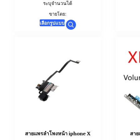
ระบุจำนวนได้
ขายโดย:
This
เลือกรูปแบบ
product
has
multiple
variants.
The
options
may
be
chosen
on
the
product
page
สายแพรลำโพงหน้า iphone X
สาย