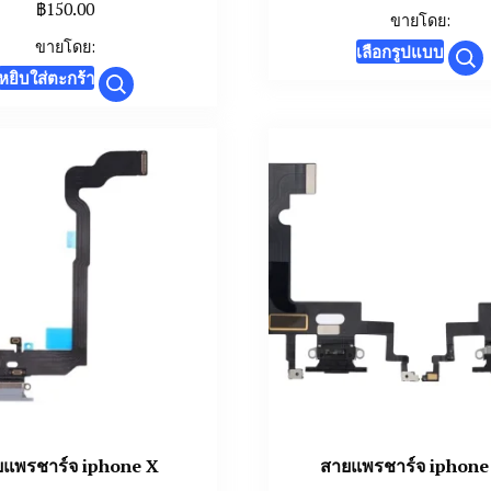
฿
150.00
ขายโดย:
This
ขายโดย:
เลือกรูปแบบ
prod
หยิบใส่ตะกร้า
has
mult
varia
The
opti
may
be
chos
on
the
prod
page
ยแพรชาร์จ iphone X
สายแพรชาร์จ iphon