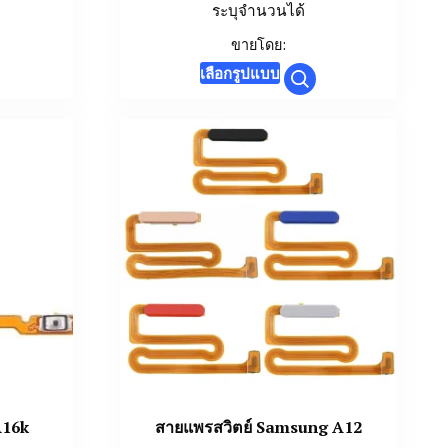
ระบุจำนวนได้
ขายโดย:
This
เลือกรูปแบบ
uct
product
has
iple
multiple
nts.
variants.
The
ons
options
may
be
en
chosen
on
the
uct
product
page
A16k
สายแพรสวิตย์ Samsung A12