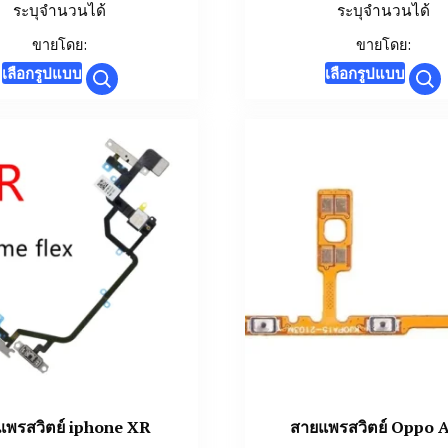
ระบุจำนวนได้
ระบุจำนวนได้
ขายโดย:
ขายโดย:
This
This
เลือกรูปแบบ
เลือกรูปแบบ
product
prod
has
has
multiple
mult
variants.
varia
The
The
options
opti
may
may
be
be
chosen
chos
on
on
the
the
product
prod
page
page
แพรสวิตย์ iphone XR
สายแพรสวิตย์ Oppo 