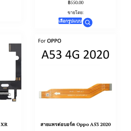
range:
฿
550.00
฿120.00
ขายโดย:
through
This
uct
เลือกรูปแบบ
฿300.00
product
has
iple
multiple
nts.
variants.
The
ons
options
may
be
en
chosen
on
the
uct
product
page
e XR
สายแพรต่อบอร์ด Oppo A53 2020