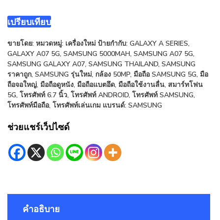
A07
5G
เปรียบเทียบ
(เครื่อง
ขายโดย:
หมวดหมู่:
เครื่องใหม่
ป้ายกำกับ:
GALAXY A SERIES
,
ใหม่)
GALAXY A07 5G
,
SAMSUNG 5000MAH
,
SAMSUNG A07 5G
,
ชิ้น
SAMSUNG GALAXY A07
,
SAMSUNG THAILAND
,
SAMSUNG
ราคาถูก
,
SAMSUNG รุ่นใหม่
,
กล้อง 50MP
,
มือถือ SAMSUNG 5G
,
มือ
ถือจอใหญ่
,
มือถือดูหนัง
,
มือถือแบตอึด
,
มือถือใช้งานลื่น
,
สมาร์ทโฟน
5G
,
โทรศัพท์ 6.7 นิ้ว
,
โทรศัพท์ ANDROID
,
โทรศัพท์ SAMSUNG
,
โทรศัพท์มือถือ
,
โทรศัพท์เล่นเกม
แบรนด์:
SAMSUNG
ช่วยแชร์เว็ปไซด์
คำอธิบาย