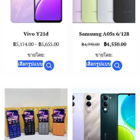
Vivo Y21d
Samsung A05s 6/128
Price
Original
Curre
฿
5,174.00
–
฿
5,655.00
฿
4,550.00
฿
4,990.00
range:
price
price
ขายโดย:
ขายโดย:
฿5,174.00
was:
is:
This
This
เลือกรูปแบบ
เลือกรูปแบบ
through
฿4,990.00.
฿4,550
product
product
฿5,655.00
has
has
multiple
multiple
variants.
variants.
The
The
options
options
may
may
be
be
chosen
chosen