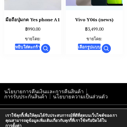
on
on
the
the
มือถือปุ่มกด Yes phone A1
Vivo Y04s (news)
product
product
page
page
฿
990.00
฿
3,499.00
ขายโดย:
ขายโดย:
This
หยิบใส่ตะกร้า
เลือกรูปแบบ
product
has
multiple
variants.
The
นโยบายการคืนเงินและการคืนสินค้า
options
การรับประกันสินค้า
นโยบายความเป็นส่วนตัว
may
be
Copyright@krokphra-it.com2005
chosen
เราใช้คุกกี้เพื่อให้คุณได้รับประสบการณ์ที่ดีที่สุดบนเว็บไซต์ของเรา
คุณสามารถดูข้อมูลเพิ่มเติมเกี่ยวกับคุกกี้ที่เราใช้หรือปิดได้ใน
on
การตั้งค่า