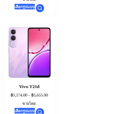
was:
is:
This
เลือกรูปแบบ
฿4,990.00.
฿4,550.00.
product
has
multiple
variants.
The
options
may
be
chosen
on
the
Vivo Y21d
product
page
Price
฿
5,174.00
–
฿
5,655.00
range:
ขายโดย:
฿5,174.00
This
เลือกรูปแบบ
through