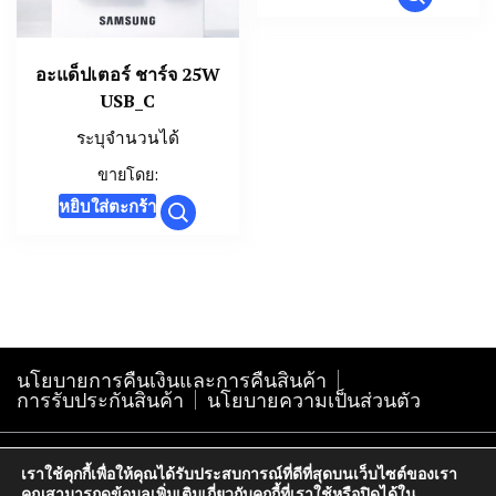
product
on
has
the
multiple
อะแด็ปเตอร์ ชาร์จ 25W
product
USB_C
variants.
page
The
ระบุจำนวนได้
options
ขายโดย:
may
หยิบใส่ตะกร้า
be
chosen
on
the
product
page
นโยบายการคืนเงินและการคืนสินค้า
การรับประกันสินค้า
นโยบายความเป็นส่วนตัว
Copyright@krokphra-it.com2005
เราใช้คุกกี้เพื่อให้คุณได้รับประสบการณ์ที่ดีที่สุดบนเว็บไซต์ของเรา
คุณสามารถดูข้อมูลเพิ่มเติมเกี่ยวกับคุกกี้ที่เราใช้หรือปิดได้ใน