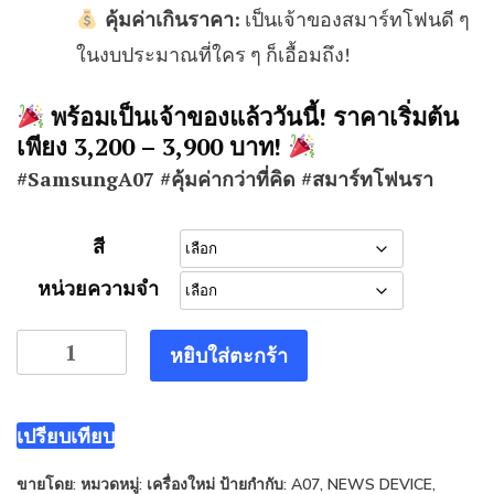
คุ้มค่าเกินราคา:
เป็นเจ้าของสมาร์ทโฟนดี ๆ
ในงบประมาณที่ใคร ๆ ก็เอื้อมถึง!
พร้อมเป็นเจ้าของแล้ววันนี้! ราคาเริ่มต้น
เพียง 3,200 – 3,900 บาท!
#SamsungA07 #คุ้มค่ากว่าที่คิด #สมาร์ทโฟนรา
สี
หน่วยความจำ
จำนวน
หยิบใส่ตะกร้า
Samsung
A07
(news)
เปรียบเทียบ
ชิ้น
ขายโดย:
หมวดหมู่:
เครื่องใหม่
ป้ายกำกับ:
A07
,
NEWS DEVICE
,