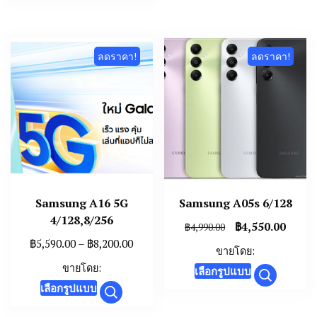
multiple
variants.
The
ลดราคา!
ลดราคา!
options
may
be
chosen
on
the
product
page
Samsung A16 5G
Samsung A05s 6/128
4/128,8/256
Original
Curre
฿
4,550.00
฿
4,990.00
price
price
Price
฿
5,590.00
–
฿
8,200.00
ขายโดย:
was:
is:
range:
This
ขายโดย:
เลือกรูปแบบ
฿4,990.00.
฿4,550
฿5,590.00
This
product
เลือกรูปแบบ
through
product
has
฿8,200.00