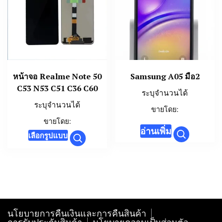
may
may
be
be
chosen
chosen
on
on
the
the
หน้าจอ Realme Note 50
Samsung A05 มือ2
product
product
C53 N53 C51 C36 C60
page
page
ระบุจำนวนได้
ระบุจำนวนได้
ขายโดย:
ขายโดย:
อ่านเพิ่ม
This
เลือกรูปแบบ
product
has
multiple
variants.
The
นโยบายการคืนเงินและการคืนสินค้า
options