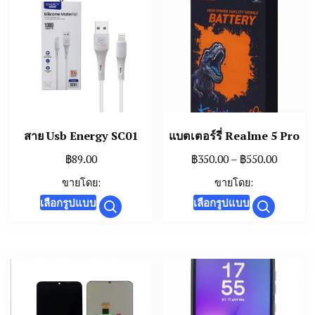
chosen
on
the
product
page
สาย Usb Energy SC01
แบตเตอร์รี่ Realme 5 Pro
Price
฿
89.00
฿
350.00
–
฿
550.00
range:
ขายโดย:
ขายโดย:
฿350.00
This
This
เลือกรูปแบบ
เลือกรูปแบบ
throug
product
product
฿550.00
has
has
multiple
multiple
variants.
variants.
The
The
options
options