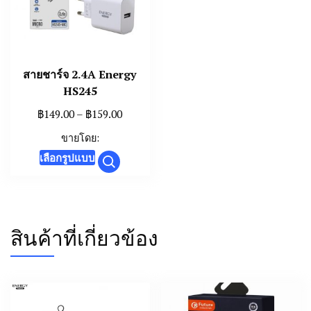
สายชาร์จ 2.4A Energy
HS245
Price
฿
149.00
–
฿
159.00
range:
ขายโดย:
฿149.00
This
เลือกรูปแบบ
through
product
฿159.00
has
multiple
variants.
สินค้าที่เกี่ยวข้อง
The
options
may
be