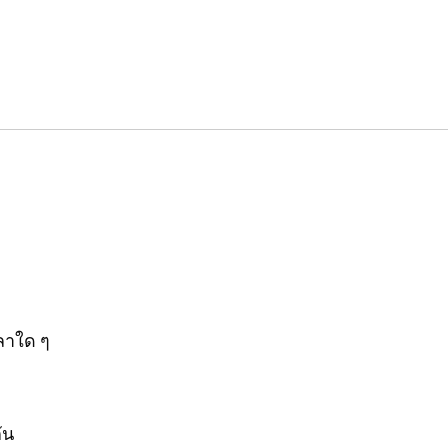
วลาใด ๆ
ัน