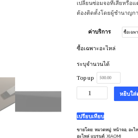
เปลี่ยนซ่อมจอที่เสียหรื
ต้องติดตั้งโดยผู้ชำนาญกา
ค่าบริการ
ซื้อเฉพาะอะไหล่
ระบุจำนวนได้
Top up
จำนวน
หยิบใส่
หน้า
จอ
Xiaomi
เปรียบเทียบ
Redmi
ขายโดย:
หมวดหมู่:
หน้าจอ
,
อะไห
9
อะไหล่
แบรนด์:
XIAOMI