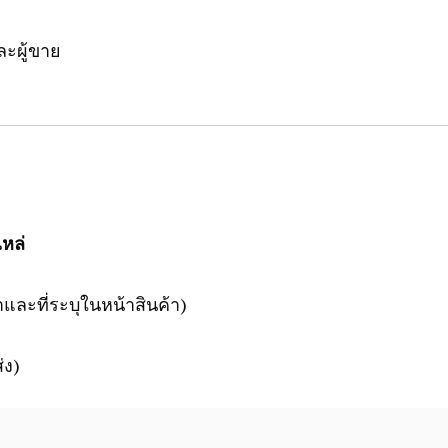
ละผู้ขาย
หล่
าและที่ระบุในหน้าสินค้า)
่ง)