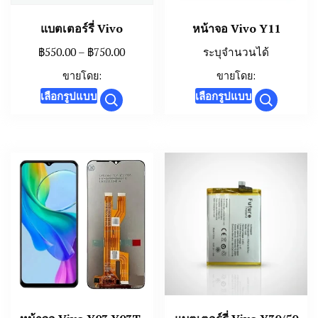
แบตเตอร์รี่ Vivo
หน้าจอ Vivo Y11
Price
฿
550.00
–
฿
750.00
ระบุจำนวนได้
range:
ขายโดย:
ขายโดย:
฿550.00
This
This
เลือกรูปแบบ
เลือกรูปแบบ
through
product
product
฿750.00
has
has
multiple
multiple
variants.
variants.
The
The
options
options
may
may
be
be
chosen
chosen
on
on
the
the