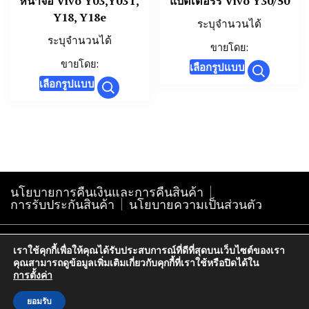
หน้าจอ Vivo Y03,Y03T,
แบตเตอร์รี่ Vivo Y30/50
product
product
Y18, Y18e
page
page
ระบุจำนวนได้
ระบุจำนวนได้
ขายโดย:
This
ขายโดย:
เลือกรูปแบบ
This
product
เลือกรูปแบบ
product
has
has
multiple
multiple
variants.
variants.
The
The
options
นโยบายการคืนเงินและการคืนสินค้า
options
may
การรับประกันสินค้า
นโยบายความเป็นส่วนตัว
may
be
be
chosen
Copyright@krokphra-it.com2005
chosen
on
เราใช้คุกกี้เพื่อให้คุณได้รับประสบการณ์ที่ดีที่สุดบนเว็บไซต์ของเรา
คุณสามารถดูข้อมูลเพิ่มเติมเกี่ยวกับคุกกี้ที่เราใช้หรือปิดได้ใน
on
the
การตั้งค่า
the
product
product
ยอมรับ
page