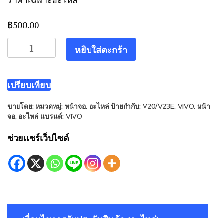
ราคาเฉพาะอะไหล่
฿
500.00
จำนวน
หยิบใส่ตะกร้า
หน้า
จอ
lcd
เปรียบเทียบ
vivo
ขายโดย:
หมวดหมู่:
หน้าจอ
,
อะไหล่
ป้ายกำกับ:
V20/V23E
,
VIVO
,
หน้า
v20/v23E
จอ
,
อะไหล่
แบรนด์:
VIVO
ชิ้น
ช่วยแชร์เว็ปไซด์