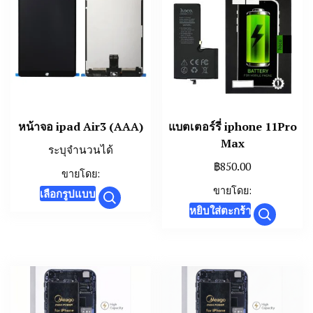
หน้าจอ ipad Air3 (AAA)
แบตเตอร์รี่ iphone 11Pro
Max
ระบุจำนวนได้
฿
850.00
ขายโดย:
This
ขายโดย:
เลือกรูปแบบ
product
หยิบใส่ตะกร้า
has
multiple
variants.
The
options