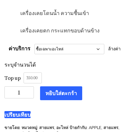
เครื่องเคยโดนน้ำ ความชื้นเข้า
เครื่องเคยตก กระแทกขอบด้านข้าง
ค่าบริการ
ล้างค่า
ระบุจำนวนได้
Top up
จำนวน
หยิบใส่ตะกร้า
สาย
แพ
รส
เปรียบเทียบ
วิ
ขายโดย:
หมวดหมู่:
สายแพร
,
อะไหล่
ป้ายกำกับ:
APPLE
,
สายแพร
,
ตย์