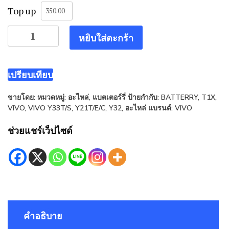
Top up
จำนวน
หยิบใส่ตะกร้า
แบต
เตอร์
รี่
เปรียบเทียบ
vivo
ขายโดย:
หมวดหมู่:
อะไหล่
,
แบตเตอร์รี่
ป้ายกำกับ:
BATTERRY
,
T1X
,
Y33T/S/Y21T/C/Y32/T1X
VIVO
,
VIVO Y33T/S
,
Y21T/E/C
,
Y32
,
อะไหล่
แบรนด์:
VIVO
ชิ้น
ช่วยแชร์เว็ปไซด์
คำอธิบาย