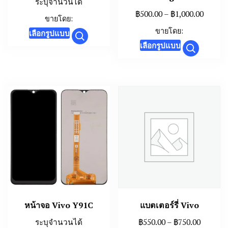
ระบุจำนวนได้
Price
฿
500.00
–
฿
1,000.00
ขายโดย:
range:
This
ขายโดย:
เลือกรูปแบบ
฿500.0
This
product
เลือกรูปแบบ
throu
product
has
฿1,000
has
multiple
multiple
variants.
variants.
The
The
options
options
may
may
be
be
chosen
chosen
on
on
the
the
product
หน้าจอ Vivo Y91C
แบตเตอร์รี่ Vivo
product
page
page
Price
ระบุจำนวนได้
฿
550.00
–
฿
750.00