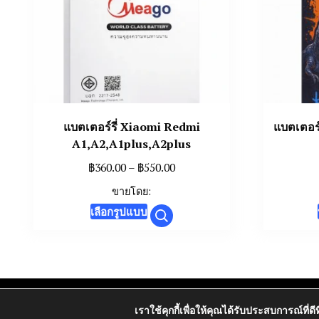
แบตเตอร์รี่ Xiaomi Redmi
แบตเตอร
A1,A2,A1plus,A2plus
Price
฿
360.00
–
฿
550.00
range:
ขายโดย:
฿360.00
This
เลือกรูปแบบ
through
product
฿550.00
has
multiple
variants.
นโยบายการคืนเง
The
เราใช้คุกกี้เพื่อให้คุณได้รับประสบการณ์ที่ดี