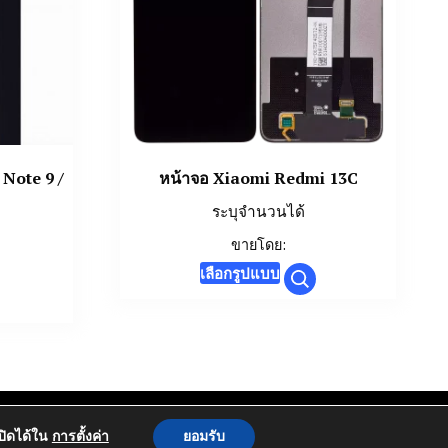
 Note 9 /
หน้าจอ Xiaomi Redmi 13C
ระบุจำนวนได้
ขายโดย:
This
เลือกรูปแบบ
product
has
multiple
variants.
The
ความเป็นส่วนตัว
options
อปิดได้ใน
การตั้งค่า
ยอมรับ