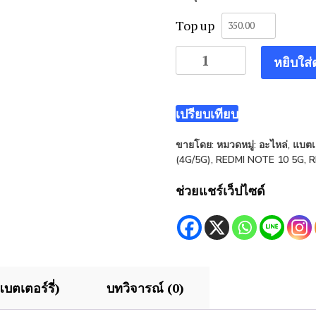
Top up
จำนวน
หยิบใส่
แบต
เตอร์
รี่
เปรียบเทียบ
Xiaomi
ขายโดย:
หมวดหมู่:
อะไหล่
,
แบตเต
Redmi
(4G/5G)
,
REDMI NOTE 10 5G
,
R
Note
10
ช่วยแชร์เว็ปไซด์
5G
,Poco
M3
Pro
5G,
บตเตอร์รี่)
บทวิจารณ์ (0)
Redmi