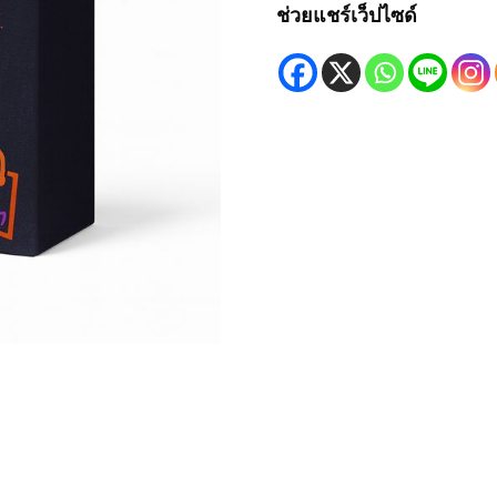
Lite
ช่วยแชร์เว็ปไซด์
BM3J
ชิ้น