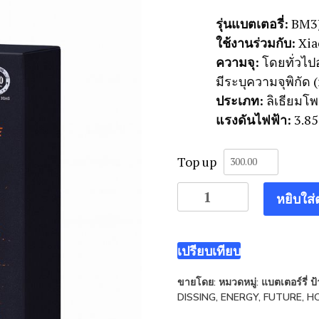
รุ่นแบตเตอรี่:
BM3
ใช้งานร่วมกับ:
Xia
ความจุ:
โดยทั่วไป
มีระบุความจุพิกัด 
ประเภท:
ลิเธียมโพ
แรงดันไฟฟ้า:
3.85
Top up
จำนวน
หยิบใส่
แบต
เตอร์
รี่
เปรียบเทียบ
Xiaomi
ขายโดย:
หมวดหมู่:
แบตเตอร์รี่
ป
Mi
DISSING
,
ENERGY
,
FUTURE
,
H
8