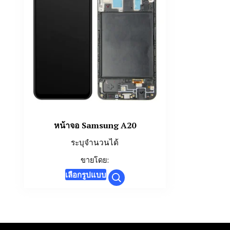
หน้าจอ Samsung A20
ระบุจำนวนได้
ขายโดย:
This
เลือกรูปแบบ
product
has
multiple
variants.