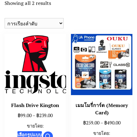
Showing all 2 results
Flash Drive Kington
เมมโมรี่การ์ด (Memory
Card)
Price
฿
99.00
–
฿
239.00
range:
Price
฿
259.00
–
฿
490.00
ขายโดย:
฿99.00
range:
This
ขายโดย:
เลือกรูปแบบ
through
฿259.00