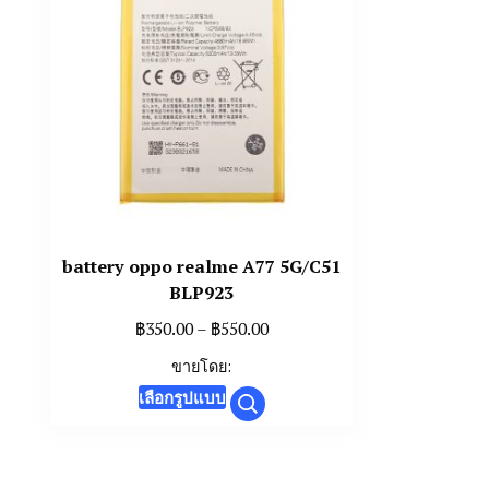
battery oppo realme A77 5G/C51
BLP923
Price
฿
350.00
–
฿
550.00
range:
ขายโดย:
฿350.00
This
เลือกรูปแบบ
through
product
฿550.00
has
multiple