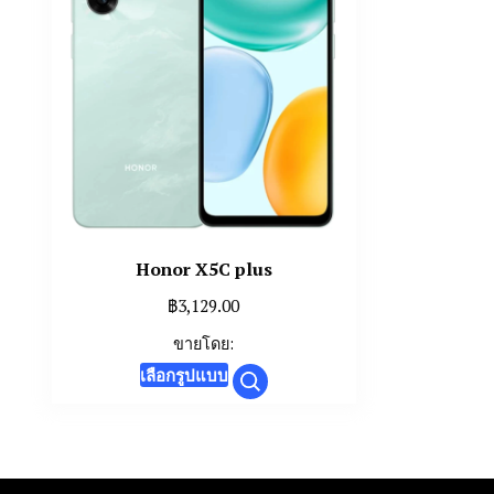
Honor X5C plus
฿
3,129.00
ขายโดย:
This
เลือกรูปแบบ
product
has
multiple
variants.