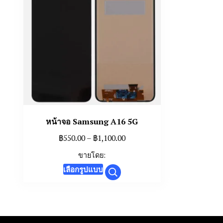
หน้าจอ Samsung A16 5G
Price
฿
550.00
–
฿
1,100.00
range:
ขายโดย:
฿550.00
This
เลือกรูปแบบ
through
product
฿1,100.00
has
multiple
variants.