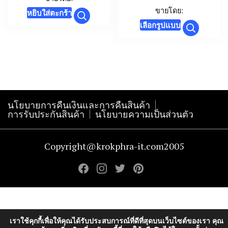
range:
ขายโดย:
หยิบใส่ตะกร้า
฿159.00
This
เลือกรูปแบบ
throug
product
฿179.00
has
multiple
variants.
The
นโยบายการคืนเงินและการคืนสินค้า
options
การรับประกันสินค้า
นโยบายความเป็นส่วนตัว
may
be
Copyright@krokphra-it.com2005
chosen
on
the
product
page
เราใช้คุกกี้เพื่อให้คุณได้รับประสบการณ์ที่ดีที่สุดบนเว็บไซต์ของเรา คุณ