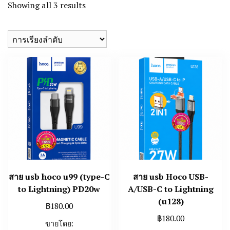
Showing all 3 results
สาย usb hoco u99 (type-C
สาย usb Hoco USB-
to Lightning) PD20w
A/USB-C to Lightning
(u128)
฿
180.00
฿
180.00
ขายโดย: